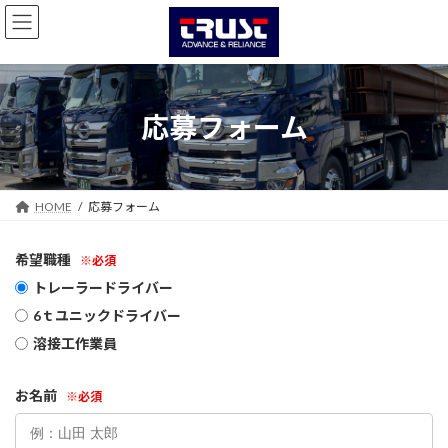
コ
ナ
ン
ビ
テ
ゲ
ン
ー
ツ
シ
へ
ョ
応募フォーム
ス
ン
キ
に
ッ
移
プ
動
HOME
応募フォーム
希望職種
※必須
トレーラードライバー
6ｔユニックドライバー
溶接工作業員
お名前
※必須