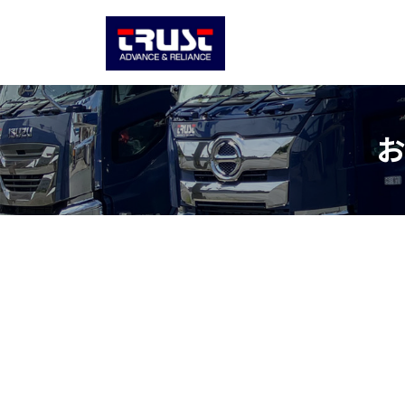
コ
ナ
ン
ビ
テ
ゲ
ン
ー
ツ
シ
へ
ョ
お
ス
ン
キ
に
ッ
移
プ
動